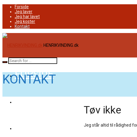
Forside
Jeg laver
Jeg har lavet
Jeg koster
Kontakt
HENRIKVINDING.dk
FORSIDE
KONTAKT
JEG LAVER
Tøv ikke
JEG HAR LAVET
Jeg står altid til rådighed 